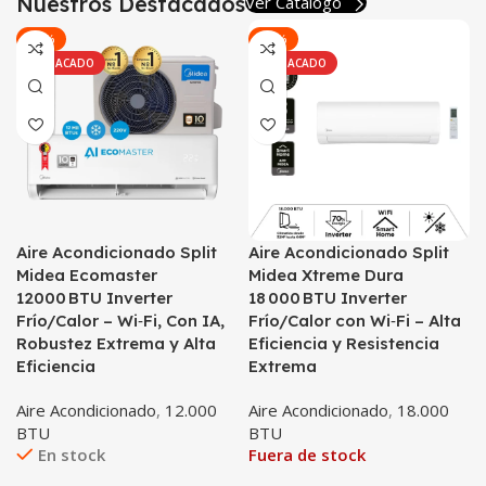
Nuestros Destacados
Ver Catálogo
-14%
-18%
Ver Más
DESTACADO
DESTACADO
Aire Acondicionado Split
Aire Acondicionado Split
Midea Ecomaster
Midea Xtreme Dura
12000 BTU Inverter
18 000 BTU Inverter
Frío/Calor – Wi‑Fi, Con IA,
Frío/Calor con Wi‑Fi – Alta
Robustez Extrema y Alta
Eficiencia y Resistencia
Eficiencia
Extrema
Aire Acondicionado
,
12.000
Aire Acondicionado
,
18.000
BTU
BTU
En stock
Fuera de stock