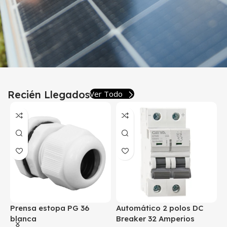
Recién Llegados
Ver Todo
Prensa estopa PG 36
Automático 2 polos DC
A
blanca
Breaker 32 Amperios
B