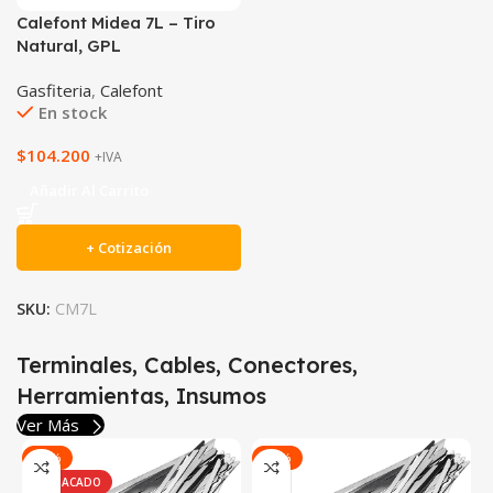
Calefont Midea 7L – Tiro
Natural, GPL
Gasfiteria
,
Calefont
En stock
$
104.200
+IVA
Añadir Al Carrito
+ Cotización
SKU:
CM7L
Terminales, Cables, Conectores,
Herramientas, Insumos
Ver Más
-77%
-84%
DESTACADO