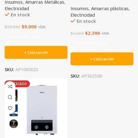
Insumos
,
Amarras Metálicas
,
Electricidad
Insumos
,
Amarras plásticas
,
En stock
Electricidad
En stock
$
9.000
$
39.990
+IVA
$
2.390
$
3.200
+IVA
Añadir Al Carrito
Añadir Al Carrito
+ Cotización
+ Cotización
SKU:
AP1060025
SKU:
AP36250B
DESTACADO