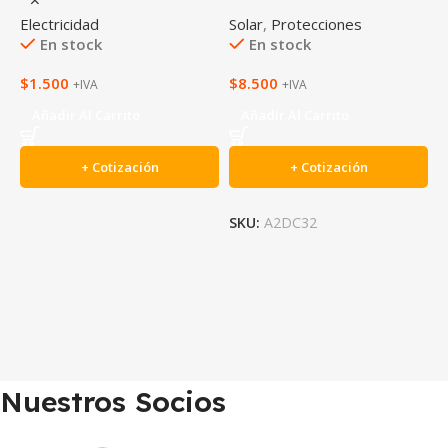
Electricidad
Solar
,
Protecciones
S
En stock
En stock
$
1.500
$
8.500
$
+IVA
+IVA
Añadir Al Carrito
Añadir Al Carrito
+ Cotización
+ Cotización
SKU:
A2DC32
S
Nuestros Socios