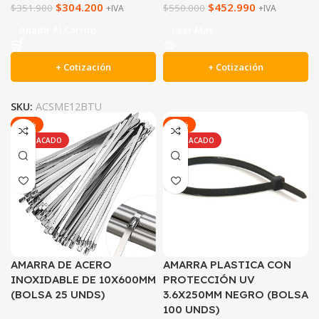
$
304.200
$
452.990
$
351.900
$
550.000
+IVA
+IVA
Añadir Al Carrito
Leer Más
+ Cotización
+ Cotización
SKU:
ACSME12BTU
-77%
-25%
DESTACADO
DESTACADO
AMARRA DE ACERO
AMARRA PLASTICA CON
INOXIDABLE DE 10X600MM
PROTECCIÓN UV
(BOLSA 25 UNDS)
3.6X250MM NEGRO (BOLSA
100 UNDS)