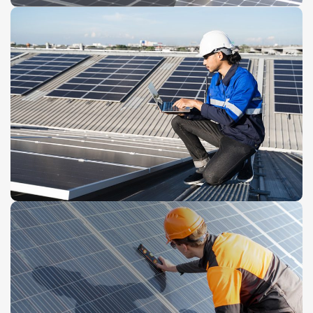
Seguridad
Productos
Accesorios
PROTECCIÓN
ANTE TODO
Colección 2024
ELECTRICIDAD
Ver Más