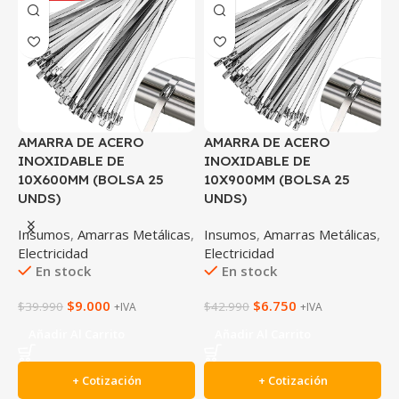
AMARRA DE ACERO
AMARRA DE ACERO
A
INOXIDABLE DE
INOXIDABLE DE
I
10X600MM (BOLSA 25
10X900MM (BOLSA 25
1
UNDS)
UNDS)
U
Insumos
,
Amarras Metálicas
,
Insumos
,
Amarras Metálicas
,
I
Electricidad
Electricidad
E
En stock
En stock
$
9.000
$
6.750
$
39.990
$
42.990
$
+IVA
+IVA
Añadir Al Carrito
Añadir Al Carrito
+ Cotización
+ Cotización