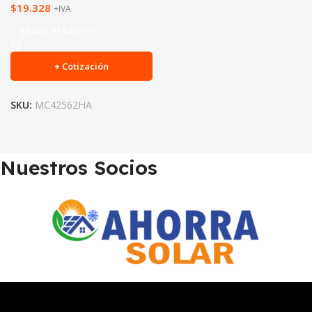
$
19.328
+IVA
Añadir Al Carrito
+ Cotización
SKU:
MC42562HA
Nuestros Socios