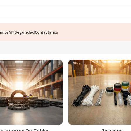
umos
MT
Seguridad
Contáctanos
Insumos
nizadores De Cables