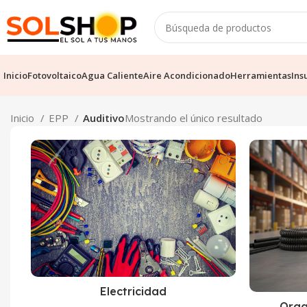
Inicio
Fotovoltaico
Agua Caliente
Aire Acondicionado
Herramientas
Ins
Inicio
EPP
Auditivo
Mostrando el único resultado
Electricidad
Orga