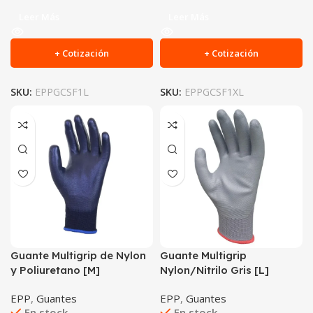
Leer Más
Leer Más
+ Cotización
+ Cotización
SKU:
EPPGCSF1L
SKU:
EPPGCSF1XL
Guante Multigrip de Nylon
Guante Multigrip
y Poliuretano [M]
Nylon/Nitrilo Gris [L]
EPP
,
Guantes
EPP
,
Guantes
En stock
En stock