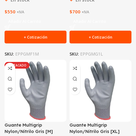
$
550
$
700
+IVA
+IVA
Añadir Al Carrito
Añadir Al Carrito
+ Cotización
+ Cotización
SKU:
EPPGMF1M
SKU:
EPPGMG1L
DESTACADO
Guante Multigrip
Guante Multigrip
Nylon/Nitrilo Gris [M]
Nylon/Nitrilo Gris [XL]