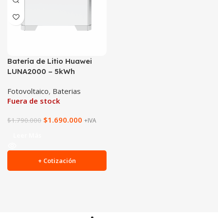
Batería de Litio Huawei
LUNA2000 – 5kWh
Fotovoltaico
,
Baterias
Fuera de stock
$
1.690.000
$
1.790.000
+IVA
Leer Más
+ Cotización