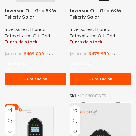
Inversor Off-Grid 5KW
Inversor Off-Grid 6KW
Felicity Solar
Felicity Solar
Inversores
,
Hibrido
,
Inversores
,
Hibrido
,
Fotovoltaico
,
Off-Grid
Fotovoltaico
,
Off-Grid
Fuera de stock
Fuera de stock
$
469.000
$
473.950
$
499.000
$
594.000
+IVA
+IVA
Leer Más
Leer Más
+ Cotización
+ Cotización
SKU:
IOG6000WFS
-41%