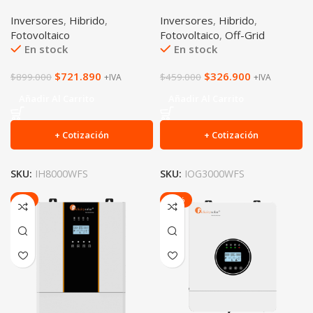
Inversores
,
Hibrido
,
Inversores
,
Hibrido
,
Fotovoltaico
Fotovoltaico
,
Off-Grid
En stock
En stock
$
721.890
$
326.900
$
899.000
$
459.000
+IVA
+IVA
Añadir Al Carrito
Añadir Al Carrito
+ Cotización
+ Cotización
SKU:
IH8000WFS
SKU:
IOG3000WFS
-6%
-20%