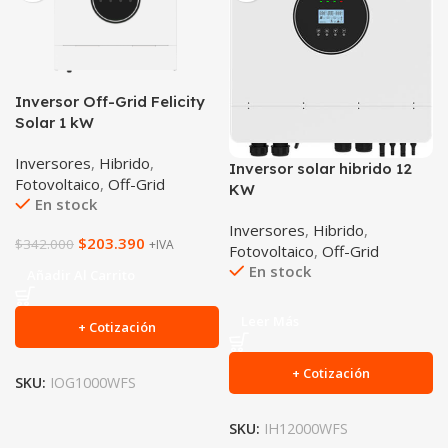
Inversor Off-Grid Felicity
Solar 1 kW
Inversores
,
Hibrido
,
Inversor solar hibrido 12
Fotovoltaico
,
Off-Grid
KW
En stock
Inversores
,
Hibrido
,
$
203.390
$
342.000
+IVA
Fotovoltaico
,
Off-Grid
En stock
Añadir Al Carrito
Leer Más
+ Cotización
+ Cotización
SKU:
IOG1000WFS
SKU:
IH12000WFS